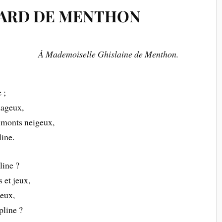
NARD DE MENTHON
À Mademoiselle Ghislaine de Menthon.
 ;
uageux,
s monts neigeux,
line.
line ?
s et jeux,
geux,
pline ?