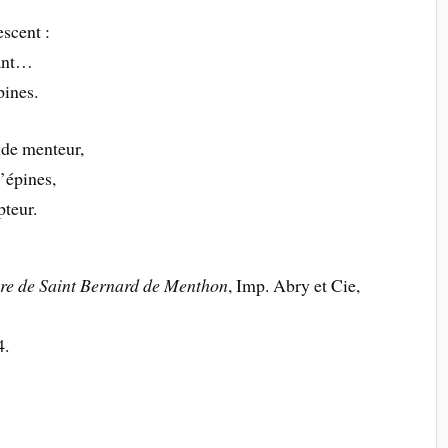
escent :
sant…
pines.
nde menteur,
’épines,
teur.
ire de Saint Bernard de Menthon
, Imp. Abry et Cie,
4.