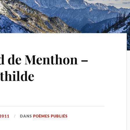
d de Menthon –
thilde
2011
DANS
POÈMES PUBLIÉS