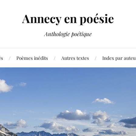
Annecy en poésie
Anthologie poétique
és
Poèmes inédits
Autres textes
Index par auteu