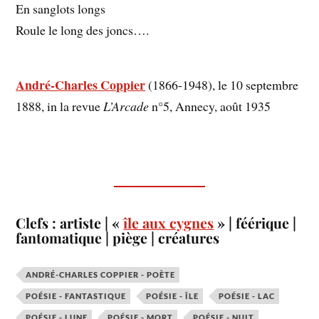
En sanglots longs
Roule le long des joncs….
André-Charles Coppier
(1866-1948), le 10 septembre
1888, in la revue
L’Arcade
n°5, Annecy, août 1935
Clefs : artiste | «
île aux cygnes
» | féérique |
fantomatique | piège | créatures
ANDRÉ-CHARLES COPPIER - POÈTE
POÉSIE - FANTASTIQUE
POÉSIE - ÎLE
POÉSIE - LAC
POÉSIE - LUNE
POÉSIE - MORT
POÉSIE - NUIT