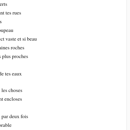
erts
nt tes rues
s
coupeau
ct vaste et si beau
aines roches
 plus proches
x
de tes eaux
 les choses
nt encloses
s
 par deux fois
orable