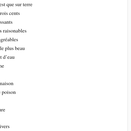
est que sur terre
rois cents
issants
es raisonables
agréables
 le plus beau
et d’eau
ne
 maison
e poison
ure
ivers