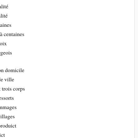
lité
lité
taines
à centaines
loix
rgeois
on domicile
e ville
 trois corps
essorts
hommages
illages
produict
ict