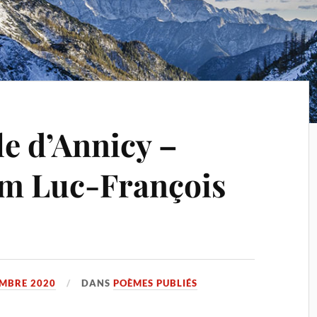
lle d’Annicy –
m Luc-François
EMBRE 2020
DANS
POÈMES PUBLIÉS