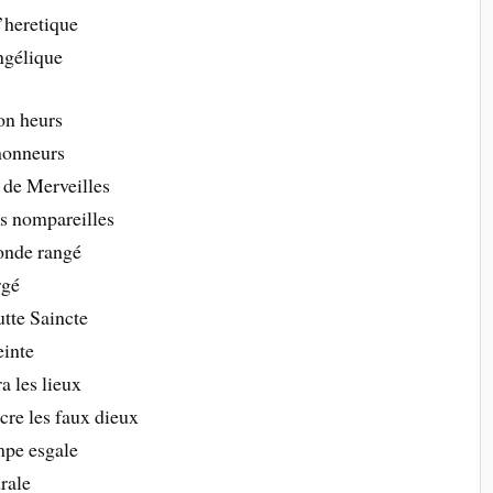
’heretique
ngélique
on heurs
 honneurs
 de Merveilles
es nompareilles
monde rangé
rgé
utte Saincte
einte
a les lieux
cre les faux dieux
mpe esgale
rale