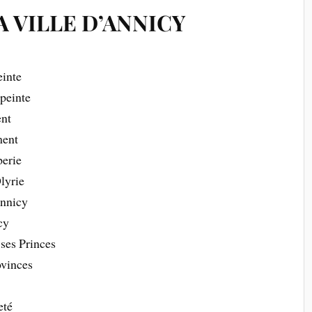
A VILLE D’ANNICY
einte
épeinte
ent
ment
perie
lyrie
Annicy
cy
 ses Princes
ovinces
eté