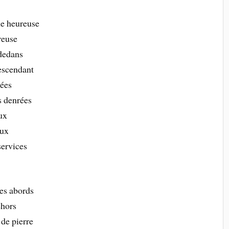
ne heureuse
reuse
 dedans
descendant
rées
es denrées
aux
aux
services
tes abords
ehors
 de pierre