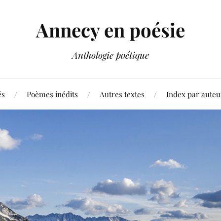
Annecy en poésie
Anthologie poétique
és
Poèmes inédits
Autres textes
Index par auteu