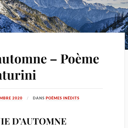
automne – Poème
nturini
EMBRE 2020
DANS
POÈMES INÉDITS
IE D’AUTOMNE