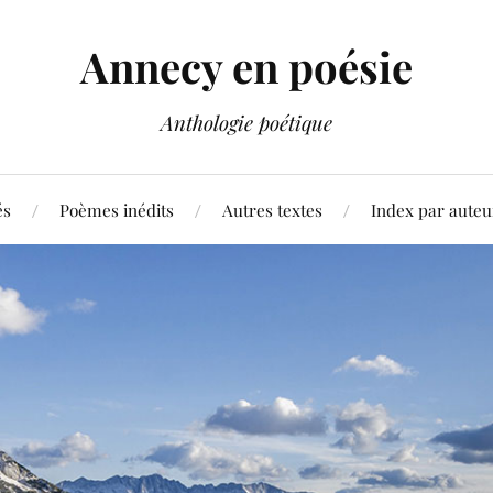
Annecy en poésie
Anthologie poétique
és
Poèmes inédits
Autres textes
Index par auteu