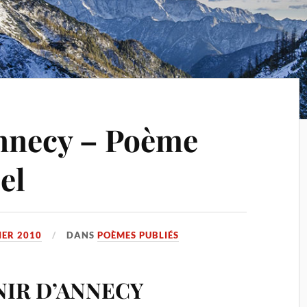
nnecy – Poème
el
IER 2010
DANS
POÈMES PUBLIÉS
IR D’ANNECY