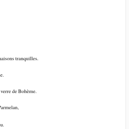
maisons tranquilles.
e.
n verre de Bohème.
 Parmelan,
eu.