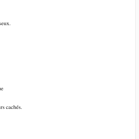
seux.
ue
urs cachés.