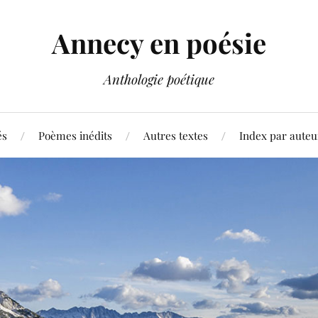
Annecy en poésie
Anthologie poétique
és
Poèmes inédits
Autres textes
Index par auteu