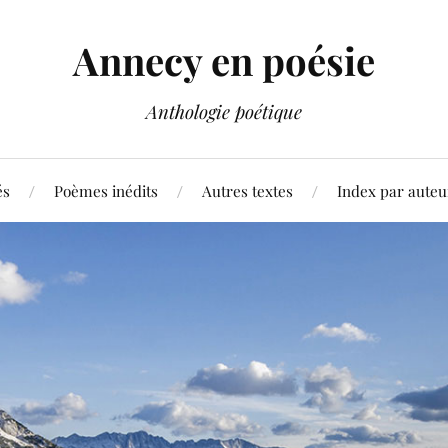
Annecy en poésie
Anthologie poétique
és
Poèmes inédits
Autres textes
Index par auteu