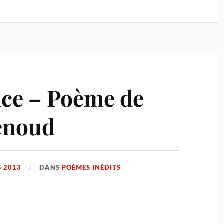
fice – Poème de
enoud
 2013
DANS
POÈMES INÉDITS