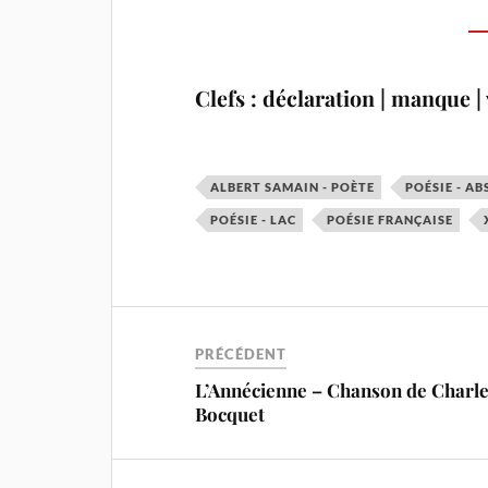
Clefs : déclaration | manque |
ALBERT SAMAIN - POÈTE
POÉSIE - AB
POÉSIE - LAC
POÉSIE FRANÇAISE
PRÉCÉDENT
L’Annécienne – Chanson de Charl
Bocquet