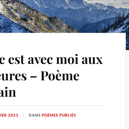
e est avec moi aux
eures – Poème
ain
IER 2023
DANS
POÈMES PUBLIÉS