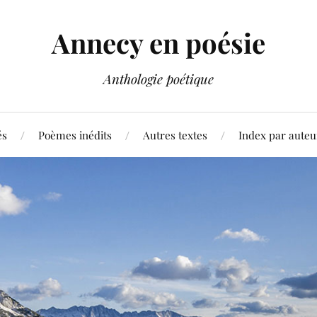
Annecy en poésie
Anthologie poétique
és
Poèmes inédits
Autres textes
Index par auteu