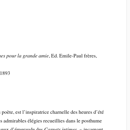
es pour la grande amie
, Ed. Emile-Paul frères,
 1893
poète, est l’inspiratrice charnelle des heures d’été
s admirables élégies recueillies dans le posthume
x yeux d’émeraude des
Carnets intimes
, « incarnant