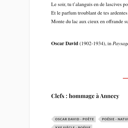
Le soir, tu t’alanguis en de lascives p
Et le parfum troublant de tes ardentes
Monte du lac aux cieux en offrande s
Oscar David
(1902-1934), in
Paysag
Clefs : hommage à Annecy
OSCAR DAVID - POÈTE
POÉSIE - NATU
XXE SIÈCLE - POÉSIE