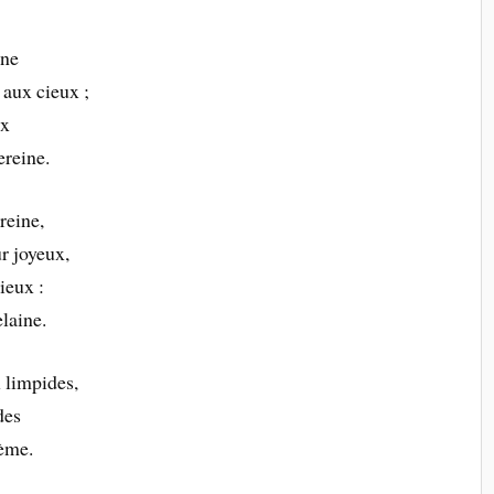
ène
aux cieux ;
ux
ereine.
reine,
r joyeux,
ieux :
laine.
x limpides,
des
oème.