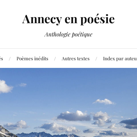
Annecy en poésie
Anthologie poétique
és
Poèmes inédits
Autres textes
Index par auteu