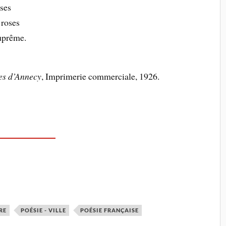
oses
 roses
uprême.
es d’Annecy
, Imprimerie commerciale, 1926.
RE
POÉSIE - VILLE
POÉSIE FRANÇAISE