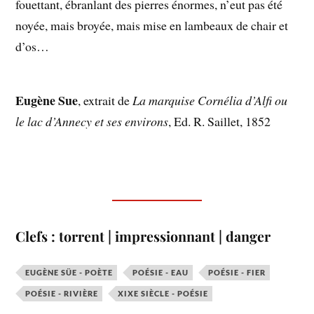
fouettant, ébranlant des pierres énormes, n’eut pas été
noyée, mais broyée, mais mise en lambeaux de chair et
d’os…
Eugène Sue
, extrait de
La marquise Cornélia d’Alfi ou
le lac d’Annecy et ses environs
, Ed. R. Saillet, 1852
Clefs : torrent | impressionnant | danger
EUGÈNE SÜE - POÈTE
POÉSIE - EAU
POÉSIE - FIER
POÉSIE - RIVIÈRE
XIXE SIÈCLE - POÉSIE