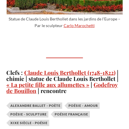
Statue de Claude Louis Berthollet dans les jardins de l’Europe –
Par le sculpteur
Carlo Marochetti
Clefs :
Claude Louis Berthollet (1748-1822)
|
chimie | statue de Claude Louis Berthollet |
« La petite fille aux allumettes »
|
Godefroy
de Bouillon
| rencontre
ALEXANDRE BALLET - POÈTE
POÉSIE - AMOUR
POÉSIE - SCULPTURE
POÉSIE FRANÇAISE
XIXE SIÈCLE - POÉSIE