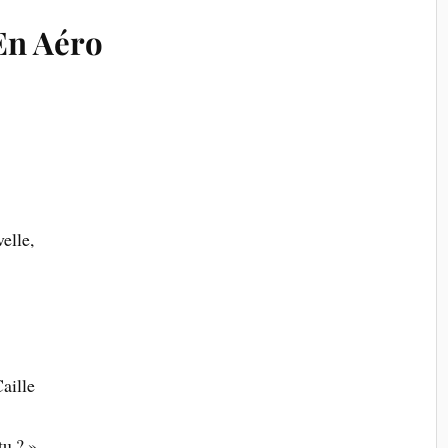
En Aéro
elle,
Caille
tu ? »