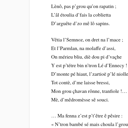
Lènô, pas p’grou qu’on rapatin ;
L’âl étoulia d’fais la coblietta
D’arguête d’zo mê lô sapins.
Vêtia l’Semnoz, on dret na l’mace ;
Et l’Parmlan, na molaffe d’assi,
On mérieu bliu, diè dou pi d’vaçhe
Y est p’tétre bin n’tron Lé d’Ennecy !
D’monte pé hiaut, l’zartioë p’lé niolle
Tot contè, d’me laisse bressi,
Mon grou çhavan rônne, tranfiole !…
Mè, d’mêdromèsse sê souci.
… Ma fenna z’est p’t’être ê pêsire :
« N’tron bambé sé mais choula l’grou