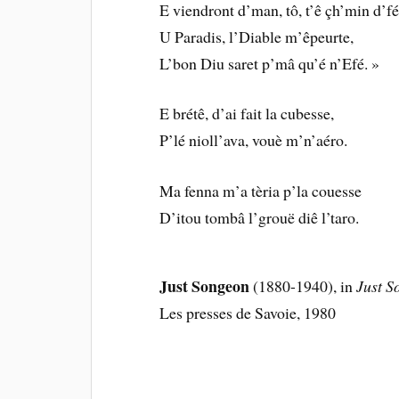
E viendront d’man, tô, t’ê çh’min d’fé
U Paradis, l’Diable m’êpeurte,
L’bon Diu saret p’mâ qu’é n’Efé. »
E brétê, d’ai fait la cubesse,
P’lé nioll’ava, vouè m’n’aéro.
Ma fenna m’a tèria p’la couesse
D’itou tombâ l’grouë diê l’taro.
Just Songeon
(1880-1940), in
Just S
Les presses de Savoie, 1980