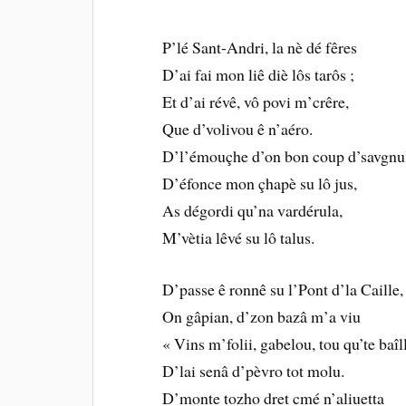
P’lé Sant-Andri, la nè dé fêres
D’ai fai mon liê diè lôs tarôs ;
Et d’ai révê, vô povi m’crêre,
Que d’volivou ê n’aéro.
D’l’émouçhe d’on bon coup d’savgnu
D’éfonce mon çhapè su lô jus,
As dégordi qu’na vardérula,
M’vètia lêvé su lô talus.
D’passe ê ronnê su l’Pont d’la Caille,
On gâpian, d’zon bazâ m’a viu
« Vins m’folii, gabelou, tou qu’te baîl
D’lai senâ d’pèvro tot molu.
D’monte tozho dret cmé n’aliuetta