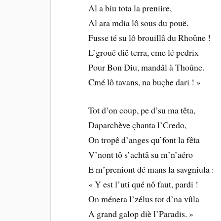
Al a biu tota la preniire,
Al ara mdia lô sous du pouë.
Fusse té su lô brouillâ du Rhoûne !
L’grouë diê terra, cme lé pedrix
Pour Bon Diu, mandâl à Thoûne.
Cmé lô tavans, na buçhe dari ! »
Tot d’on coup, pe d’su ma têta,
Daparchève çhanta l’Credo,
On tropê d’anges qu’font la fêta
V’nont tô s’achtâ su m’n’aéro
E m’preniont dé mans la savgniula :
« Y est l’uti qué nô faut, pardi !
On ménera l’zélus tot d’na vûla
A grand galop diè l’Paradis. »