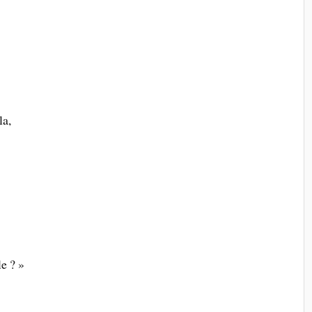
la,
le ? »