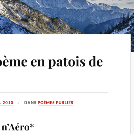
oème en patois de
L 2010
DANS
POÈMES PUBLIÉS
 n’Aéro*