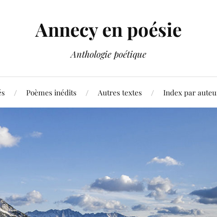
Annecy en poésie
Anthologie poétique
és
Poèmes inédits
Autres textes
Index par auteu