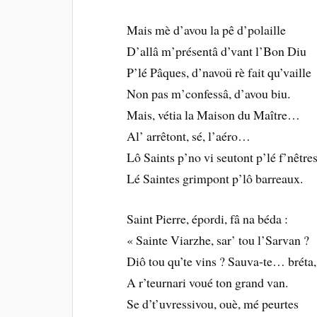
Mais mè d’avou la pê d’polaille
D’allâ m’présentâ d’vant l’Bon Diu
P’lé Pâques, d’navoü rè fait qu’vaille
Non pas m’confessâ, d’avou biu.
Mais, vétia la Maison du Maître…
Al’ arrêtont, sé, l’aéro…
Lô Saints p’no vi seutont p’lé f’nêtres
Lé Saintes grimpont p’lô barreaux.
Saint Pierre, épordi, fâ na béda :
« Sainte Viarzhe, sar’ tou l’Sarvan ?
Diô tou qu’te vins ? Sauva-te… bréta,
A r’teurnari voué ton grand van.
Se d’t’uvressivou, ouè, mé peurtes