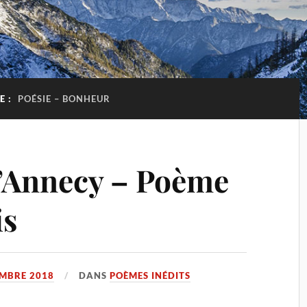
E :
POÉSIE – BONHEUR
’Annecy – Poème
is
EMBRE 2018
DANS
POÈMES INÉDITS