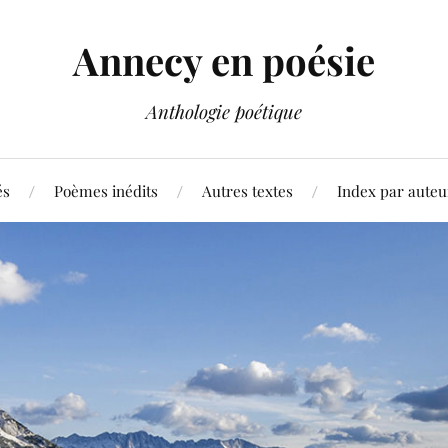
Annecy en poésie
Anthologie poétique
és
Poèmes inédits
Autres textes
Index par auteu