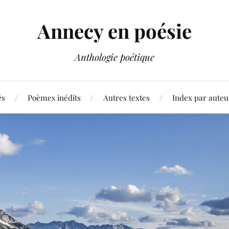
Annecy en poésie
Anthologie poétique
és
Poèmes inédits
Autres textes
Index par auteu