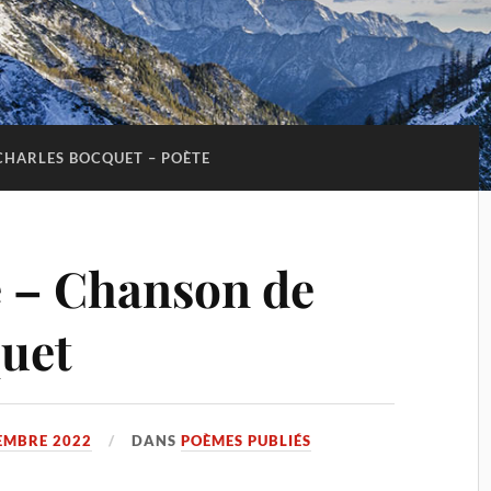
CHARLES BOCQUET – POÈTE
 – Chanson de
uet
EMBRE 2022
DANS
POÈMES PUBLIÉS