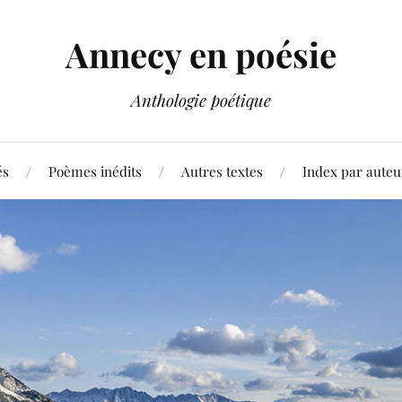
Annecy en poésie
Anthologie poétique
és
Poèmes inédits
Autres textes
Index par auteu