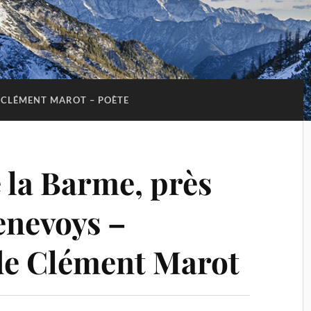
CLÉMENT MAROT – POÈTE
la Barme, près
enevoys –
e Clément Marot